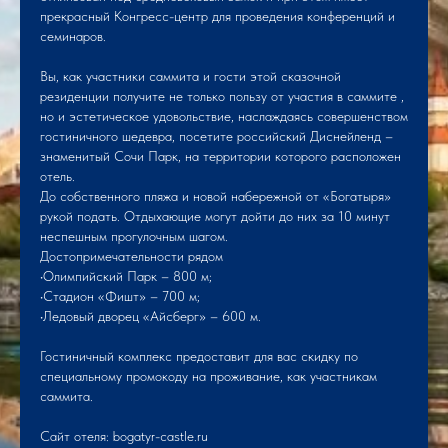
прекрасный Конгресс-центр для проведения конференций и
семинаров.
Вы, как участники саммита и гости этой сказочной
резиденции получите не только пользу от участия в саммите ,
но и эстетическое удовольствие, наслаждаясь совершенством
гостиничного шедевра, посетите российский Диснейленд –
знаменитый Сочи Парк, на территории которого расположен
отель.
До собственного пляжа и новой набережной от «Богатыря»
рукой подать. Отдыхающие могут дойти до них за 10 минут
неспешным прогулочным шагом.
Достопримечательности рядом
•Олимпийский Парк – 800 м;
•Стадион «Фишт» – 700 м;
•Ледовый дворец «Айсберг» – 600 м.
Гостиничный комплекс предоставит для вас скидку по
специальному промокоду на проживание, как участникам
саммита.
Сайт отеля: bogatyr-castle.ru