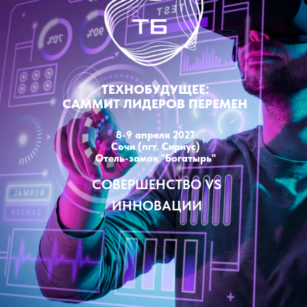
ТЕХНОБУДУЩЕЕ:
САММИТ ЛИДЕРОВ ПЕРЕМЕН
8-9 апреля 2027
Сочи (пгт. Сириус)
Отель-замок "Богатырь"
СОВЕРШЕНСТВО VS
ИННОВАЦИИ