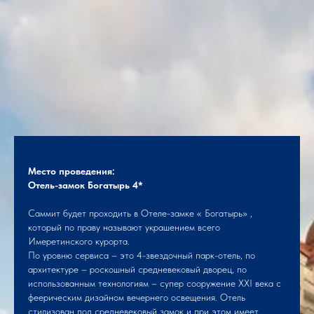
Место проведения:
Отель-замок Богатырь 4*
Саммит будет проходить в Отеле-замке « Богатырь» ,
который по праву называют украшением всего
Имеретинского курорта.
По уровню сервиса – это 4-звездочный парк-отель, по
архитектуре – роскошный средневековый дворец, по
использованным технологиям – супер сооружение ХХI века с
феерическим дизайном вечернего освещения. Отель
стилизован под средневековый замок и при этом имеет